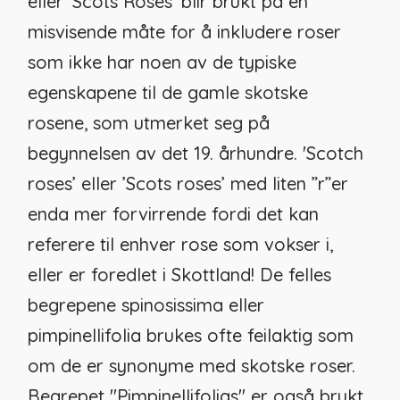
eller 'Scots Roses' blir brukt på en
misvisende måte for å inkludere roser
som ikke har noen av de typiske
egenskapene til de gamle skotske
rosene, som utmerket seg på
begynnelsen av det 19. århundre. 'Scotch
roses’ eller ’Scots roses’ med liten ”r”er
enda mer forvirrende fordi det kan
referere til enhver rose som vokser i,
eller er foredlet i Skottland! De felles
begrepene
spinosissima
eller
pimpinellifolia
brukes ofte feilaktig som
om de er synonyme med skotske roser.
Begrepet "Pimpinellifolias" er også brukt,