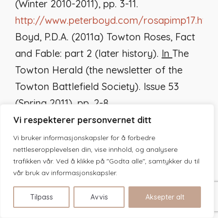
(Winter 2010-2011), pp. 3-11.
http://www.peterboyd.com/rosapimp17.htm
Boyd, P.D.A. (2011a) Towton Roses, Fact
and Fable: part 2 (later history).
In
The
Towton Herald
(the newsletter of the
Towton Battlefield Society)
.
Issue 53
(Spring 2011), pp. 2-8.
http://www.peterboyd.com/rosapimp17.htm
Vi respekterer personvernet ditt
Boyd, P.D.A. (2011b) The Towton Rose:
Vi bruker informasjonskapsler for å forbedre
nettleseropplevelsen din, vise innhold, og analysere
fact, fancy and fiction (Part I).
Historic
trafikken vår. Ved å klikke på "Godta alle", samtykker du til
Rose Journal
. No 41. Spring/Summer
vår bruk av informasjonskapsler.
2011. Royal National Rose Society. pp. 9-
Tilpass
Avvis
Aksepter alt
15. Forkortet versjon av del 1 av
Towton