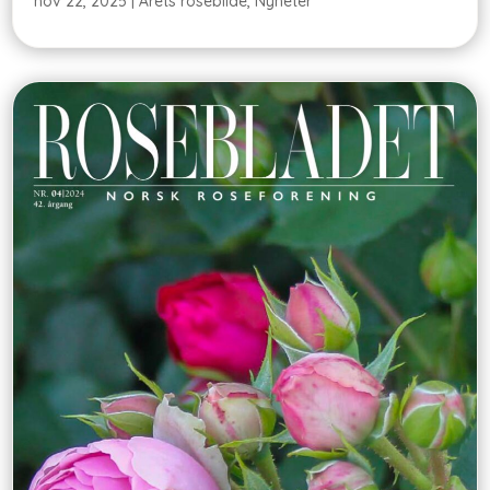
nov 22, 2025
|
Årets rosebilde
,
Nyheter