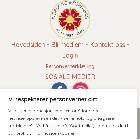
Hovedsiden
-
Bli medlem
-
Kontakt oss
-
Login
Personvernerklæring
SOSIALE MEDIER
Vi respekterer personvernet ditt
Vi bruker informasjonskapsler for å forbedre
2026 © Norsk Roseforening - Innholdet er beskyttet av
nettleseropplevelsen din, vise innhold, og analysere
trafikken vår. Ved å klikke på "Godta alle", samtykker du til
åndsverksloven. Kopiering er derav ikke tillatt uten skriftlig
vår bruk av informasjonskapsler.
tillatelse.