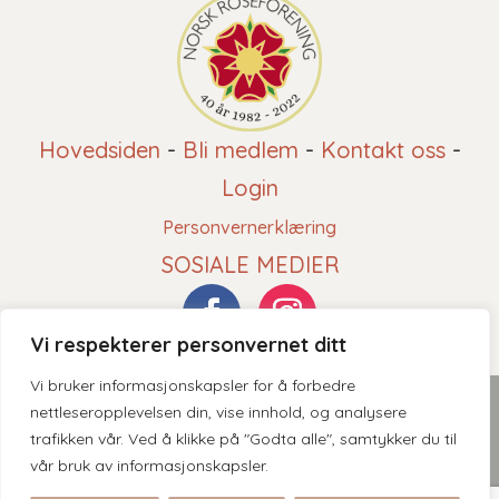
Hovedsiden
-
Bli medlem
-
Kontakt oss
-
Login
Personvernerklæring
SOSIALE MEDIER
Vi respekterer personvernet ditt
Vi bruker informasjonskapsler for å forbedre
2026 © Norsk Roseforening - Innholdet er beskyttet av
nettleseropplevelsen din, vise innhold, og analysere
trafikken vår. Ved å klikke på "Godta alle", samtykker du til
åndsverksloven. Kopiering er derav ikke tillatt uten skriftlig
vår bruk av informasjonskapsler.
tillatelse.