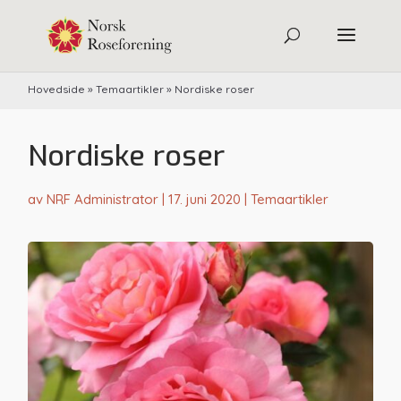
Hovedside
»
Temaartikler
»
Nordiske roser
Nordiske roser
av
NRF Administrator
|
17. juni 2020
|
Temaartikler