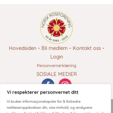
Hovedsiden
-
Bli medlem
-
Kontakt oss
-
Login
Personvernerklæring
SOSIALE MEDIER
Vi respekterer personvernet ditt
Vi bruker informasjonskapsler for å forbedre
2026 © Norsk Roseforening - Innholdet er beskyttet av
nettleseropplevelsen din, vise innhold, og analysere