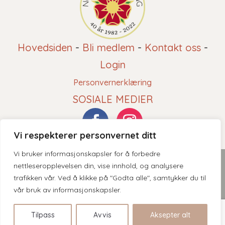
Hovedsiden
-
Bli medlem
-
Kontakt oss
-
Login
Personvernerklæring
SOSIALE MEDIER
Vi respekterer personvernet ditt
Vi bruker informasjonskapsler for å forbedre
2026 © Norsk Roseforening - Innholdet er beskyttet av
nettleseropplevelsen din, vise innhold, og analysere
trafikken vår. Ved å klikke på "Godta alle", samtykker du til
åndsverksloven. Kopiering er derav ikke tillatt uten skriftlig
vår bruk av informasjonskapsler.
tillatelse.
Tilpass
Avvis
Aksepter alt