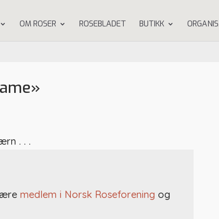
OM ROSER
ROSEBLADET
BUTIKK
ORGANIS
name»
n . . .
 være
medlem i Norsk Roseforening
og