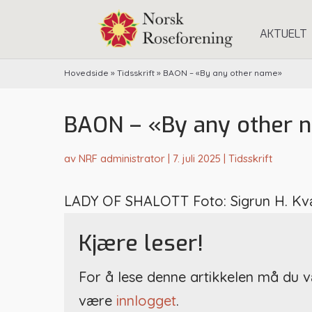
AKTUELT
Hovedside
»
Tidsskrift
»
BAON – «By any other name»
BAON – «By any other 
av
NRF administrator
|
7. juli 2025
|
Tidsskrift
LADY OF SHALOTT Foto: Sigrun H. Kvær
Kjære leser!
For å lese denne artikkelen må du
være
innlogget
.