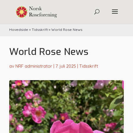
Hovedside
»
Tidsskrift
»
World Rose News
World Rose News
av
NRF administrator
|
7. juli 2025
|
Tidsskrift