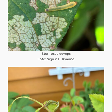
Stor rosebladveps
Foto: Sigrun H. Kværnø