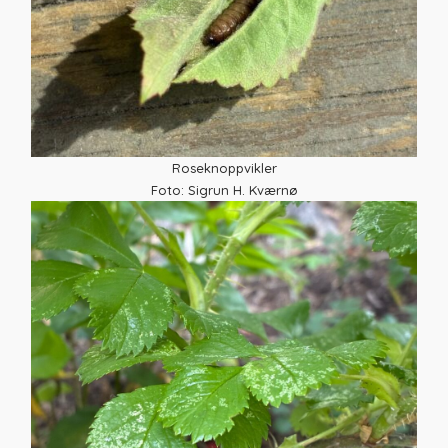
Roseknoppvikler
Foto: Sigrun H. Kværnø