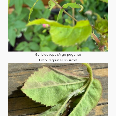
Gul bladveps (
Arge pagana
)
Foto: Sigrun H. Kværnø