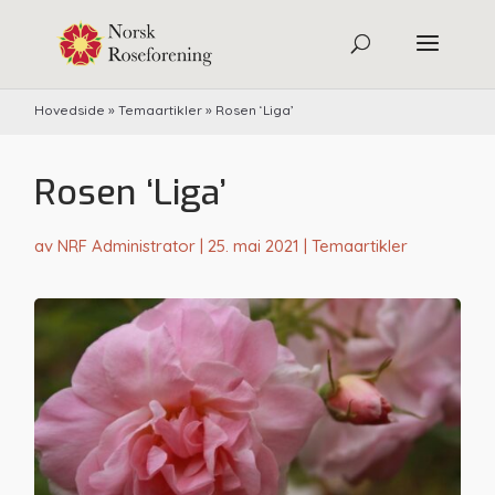
Hovedside
»
Temaartikler
»
Rosen ‘Liga’
Rosen ‘Liga’
av
NRF Administrator
|
25. mai 2021
|
Temaartikler