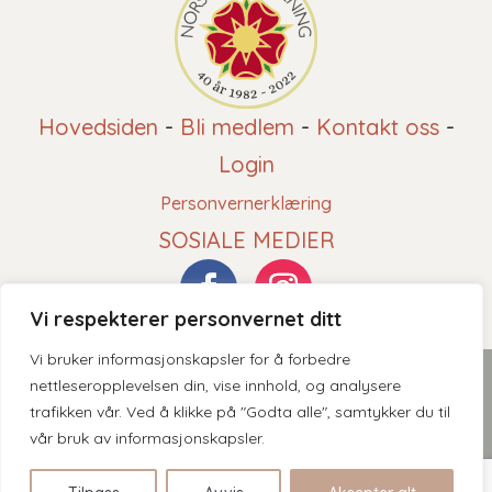
Hovedsiden
-
Bli medlem
-
Kontakt oss
-
Login
Personvernerklæring
SOSIALE MEDIER
Vi respekterer personvernet ditt
Vi bruker informasjonskapsler for å forbedre
2026 © Norsk Roseforening - Innholdet er beskyttet av
nettleseropplevelsen din, vise innhold, og analysere
trafikken vår. Ved å klikke på "Godta alle", samtykker du til
åndsverksloven. Kopiering er derav ikke tillatt uten skriftlig
vår bruk av informasjonskapsler.
tillatelse.