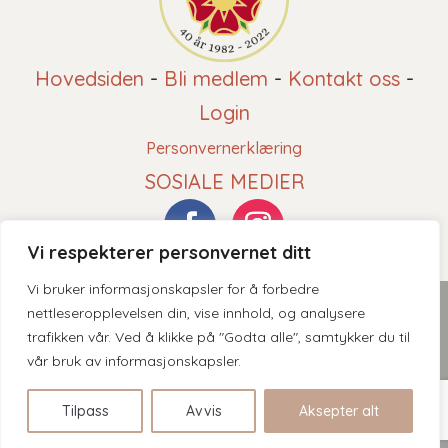
Hovedsiden
-
Bli medlem
-
Kontakt oss
-
Login
Personvernerklæring
SOSIALE MEDIER
Vi respekterer personvernet ditt
Vi bruker informasjonskapsler for å forbedre
2026 © Norsk Roseforening - Innholdet er beskyttet av
nettleseropplevelsen din, vise innhold, og analysere
trafikken vår. Ved å klikke på "Godta alle", samtykker du til
åndsverksloven. Kopiering er derav ikke tillatt uten skriftlig
vår bruk av informasjonskapsler.
tillatelse.
Tilpass
Avvis
Aksepter alt