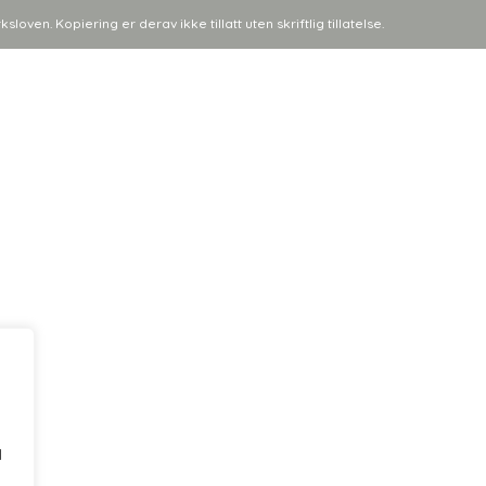
ven. Kopiering er derav ikke tillatt uten skriftlig tillatelse.
l