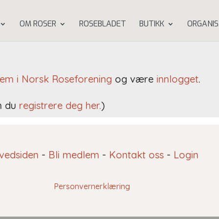
OM ROSER
ROSEBLADET
BUTIKK
ORGANIS
em i Norsk Roseforening
og være
innlogget
.
n du
registrere deg her.
)
vedsiden
-
Bli medlem
-
Kontakt oss
-
Login
Personvernerklæring