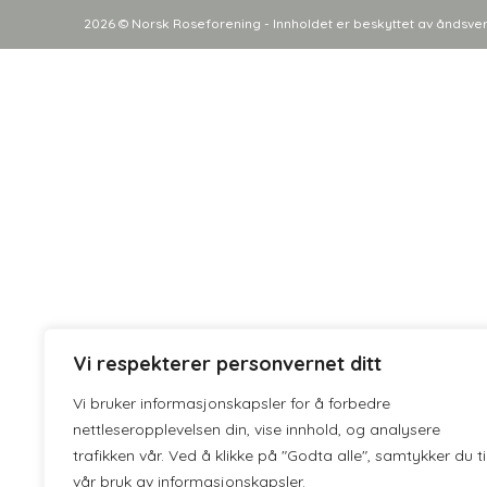
2026 © Norsk Roseforening - Innholdet er beskyttet av åndsverkslo
Vi respekterer personvernet ditt
Vi bruker informasjonskapsler for å forbedre
nettleseropplevelsen din, vise innhold, og analysere
trafikken vår. Ved å klikke på "Godta alle", samtykker du ti
vår bruk av informasjonskapsler.