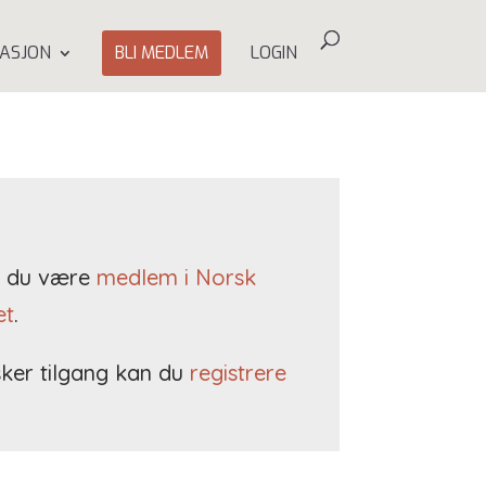
ASJON
BLI MEDLEM
LOGIN
må du være
medlem i Norsk
et
.
ker tilgang kan du
registrere