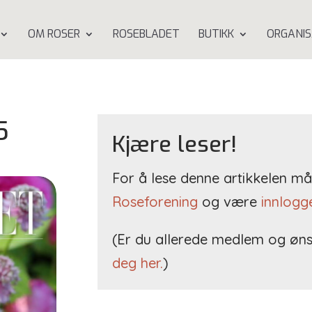
OM ROSER
ROSEBLADET
BUTIKK
ORGANIS
5
Kjære leser!
For å lese denne artikkelen 
Roseforening
og være
innlogg
(Er du allerede medlem og øns
deg her.
)