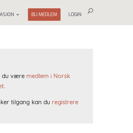
ASJON
BLI MEDLEM
LOGIN
må du være
medlem i Norsk
et
.
ker tilgang kan du
registrere