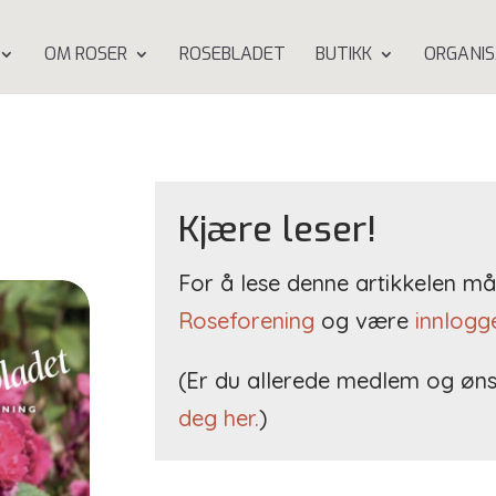
OM ROSER
ROSEBLADET
BUTIKK
ORGANIS
3
Kjære leser!
For å lese denne artikkelen 
Roseforening
og være
innlogg
(Er du allerede medlem og øns
deg her.
)