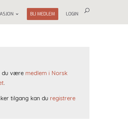
ASJON
BLI MEDLEM
LOGIN
må du være
medlem i Norsk
et
.
ker tilgang kan du
registrere