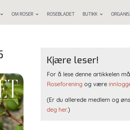
OM ROSER
ROSEBLADET
BUTIKK
ORGANIS
5
Kjære leser!
For å lese denne artikkelen 
Roseforening
og være
innlogg
(Er du allerede medlem og øns
deg her.
)