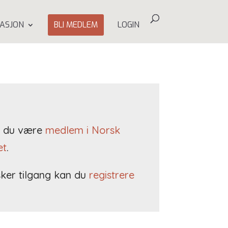
ASJON
BLI MEDLEM
LOGIN
må du være
medlem i Norsk
et
.
ker tilgang kan du
registrere