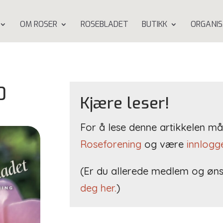
OM ROSER
ROSEBLADET
BUTIKK
ORGANIS
0
Kjære leser!
For å lese denne artikkelen 
Roseforening
og være
innlogg
(Er du allerede medlem og øns
deg her.
)