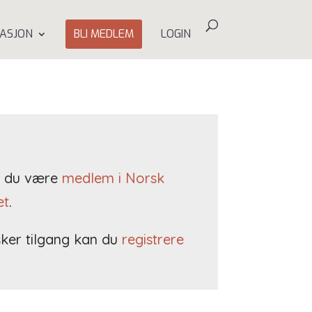
ASJON
BLI MEDLEM
LOGIN
må du være
medlem i Norsk
et
.
ker tilgang kan du
registrere