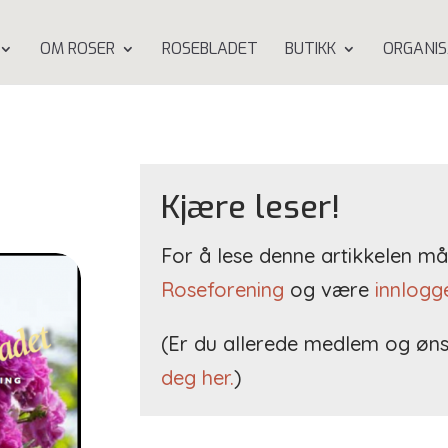
OM ROSER
ROSEBLADET
BUTIKK
ORGANIS
5
Kjære leser!
For å lese denne artikkelen 
Roseforening
og være
innlogg
(Er du allerede medlem og øns
deg her.
)