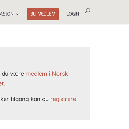
ASJON
BLI MEDLEM
LOGIN
må du være
medlem i Norsk
et
.
ker tilgang kan du
registrere