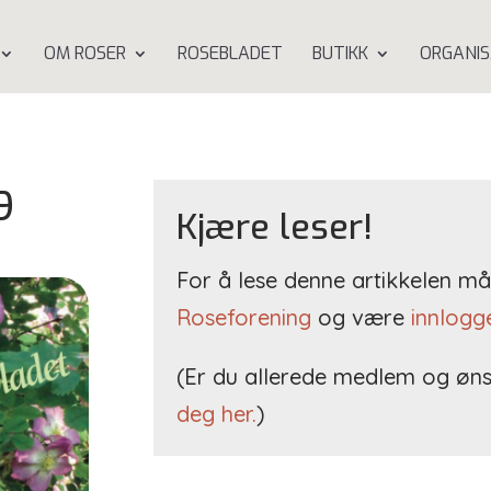
OM ROSER
ROSEBLADET
BUTIKK
ORGANIS
9
Kjære leser!
For å lese denne artikkelen 
Roseforening
og være
innlogg
(Er du allerede medlem og øns
deg her.
)