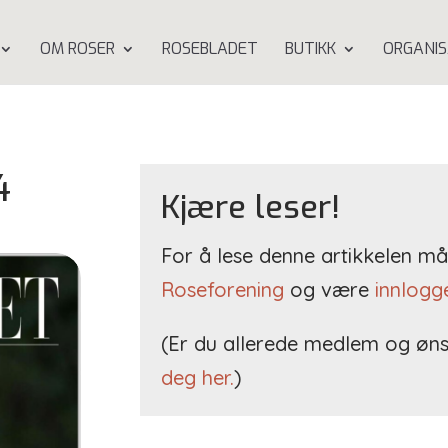
OM ROSER
ROSEBLADET
BUTIKK
ORGANIS
4
Kjære leser!
For å lese denne artikkelen 
Roseforening
og være
innlogg
(Er du allerede medlem og øns
deg her.
)