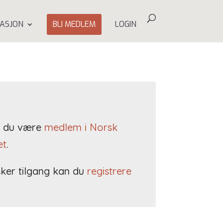
ASJON
BLI MEDLEM
LOGIN
må du være
medlem i Norsk
et
.
ker tilgang kan du
registrere