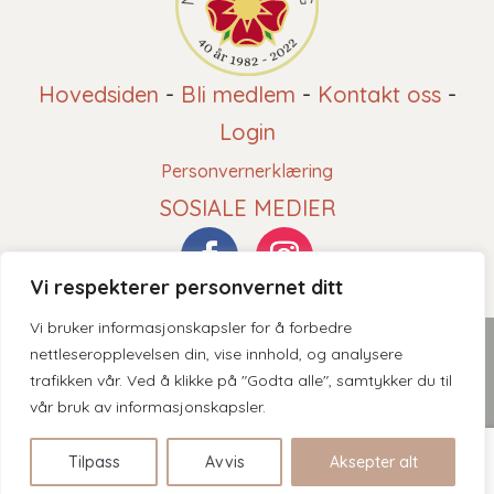
Hovedsiden
-
Bli medlem
-
Kontakt oss
-
Login
Personvernerklæring
SOSIALE MEDIER
Vi respekterer personvernet ditt
Vi bruker informasjonskapsler for å forbedre
2026 © Norsk Roseforening - Innholdet er beskyttet av
nettleseropplevelsen din, vise innhold, og analysere
trafikken vår. Ved å klikke på "Godta alle", samtykker du til
åndsverksloven. Kopiering er derav ikke tillatt uten skriftlig
vår bruk av informasjonskapsler.
tillatelse.
Tilpass
Avvis
Aksepter alt